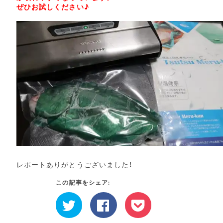
ぜひお試しください♪
レポートありがとうございました！
この記事をシェア:
ク
Facebook
ク
リ
で
リ
ッ
共
ッ
ク
有
ク