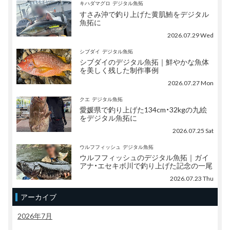
キハダマグロ
デジタル魚拓
すさみ沖で釣り上げた黄肌鮪をデジタル
魚拓に
2026.07.29 Wed
シブダイ
デジタル魚拓
シブダイのデジタル魚拓｜鮮やかな魚体
を美しく残した制作事例
2026.07.27 Mon
クエ
デジタル魚拓
愛媛県で釣り上げた134cm・32kgの九絵
をデジタル魚拓に
2026.07.25 Sat
ウルフフィッシュ
デジタル魚拓
ウルフフィッシュのデジタル魚拓｜ガイ
アナ・エセキボ川で釣り上げた記念の一尾
2026.07.23 Thu
アーカイブ
2026年7月