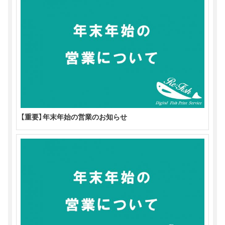
ン
だ
ィ
ド
さ
ン
ウ
い
ド
で
(新
ウ
開
し
で
き
い
開
ま
ウ
き
す)
ィ
ま
ン
す)
ド
ウ
で
開
き
ま
す)
【重要】年末年始の営業のお知らせ