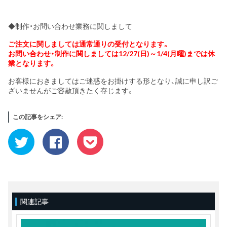
◆制作・お問い合わせ業務に関しまして
ご注文に関しましては通常通りの受付となります。
お問い合わせ・制作に関しましては12/27(日)～1/4(月曜)までは休
業となります。
お客様におきましてはご迷惑をお掛けする形となり、誠に申し訳ご
ざいませんがご容赦頂きたく存じます。
この記事をシェア:
ク
Facebook
ク
リ
で
リ
ッ
共
ッ
ク
有
ク
し
す
し
て
る
て
Twitter
に
Pocket
で
は
で
共
ク
シ
有
リ
ェ
(新
ッ
ア
関連記事
し
ク
(新
い
し
し
ウ
て
い
ィ
く
ウ