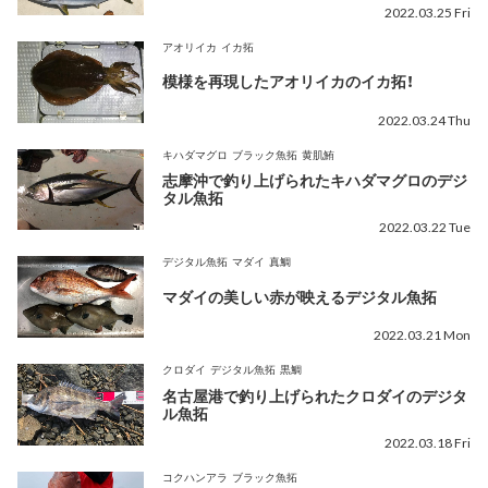
2022.03.25 Fri
アオリイカ
イカ拓
模様を再現したアオリイカのイカ拓！
2022.03.24 Thu
キハダマグロ
ブラック魚拓
黄肌鮪
志摩沖で釣り上げられたキハダマグロのデジ
タル魚拓
2022.03.22 Tue
デジタル魚拓
マダイ
真鯛
マダイの美しい赤が映えるデジタル魚拓
2022.03.21 Mon
クロダイ
デジタル魚拓
黒鯛
名古屋港で釣り上げられたクロダイのデジタ
ル魚拓
2022.03.18 Fri
コクハンアラ
ブラック魚拓