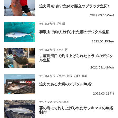
迫力満点！赤い魚体が際立つブラック魚拓！
2022.03.16 Wed
デジタル魚拓
ブリ
鰤
和歌山で釣り上げられた鰤のデジタル魚拓
2022.03.15 Tue
デジタル魚拓
ヒラメ
鮃
古座川河口で釣り上げられたヒラメのデジタ
ル魚拓
2022.03.14 Mon
デジタル魚拓
ブラック魚拓
マダイ
真鯛
迫力のある大鯛のデジタル魚拓！
2022.03.11 Fri
サツキマス
デジタル魚拓
蓼の海にて釣り上げられたサツキマスの魚拓
制作