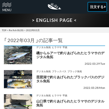
注文する
> ENGLISH PAGE <
TOP
>
Re:fish BLOG
>
2022年03月
「 2022年03月 」の記事一覧
デジタル魚拓
ヒラマサ
平政
磯からルアーで釣りあげられたヒラマサのデ
ジタル魚拓
2022.03.29 Tue
デジタル魚拓
ブラックバス
ブラック魚拓
琵琶湖で釣りあげられたブラックバスのデジ
タル魚拓
2022.03.28 Mon
デジタル魚拓
ヒラマサ
平政
山口県で釣りあげられたヒラマサのデジタル
魚拓