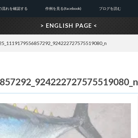
の流れを確認する
作例を見る(facebook)
ブログを読む
> ENGLISH PAGE <
25_1119179556857292_924222727575519080_n
857292_924222727575519080_