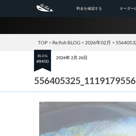
料金を確認する
オーダー
TOP
>
Re:fish BLOG
>
2026年02月
>
5564053
BLOG
2026年 2月 26日
#8400
556405325_1119179556