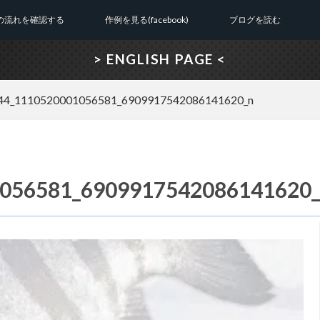
の流れを確認する
作例を見る(facebook)
ブログを読む
> ENGLISH PAGE <
44_1110520001056581_6909917542086141620_n
056581_6909917542086141620