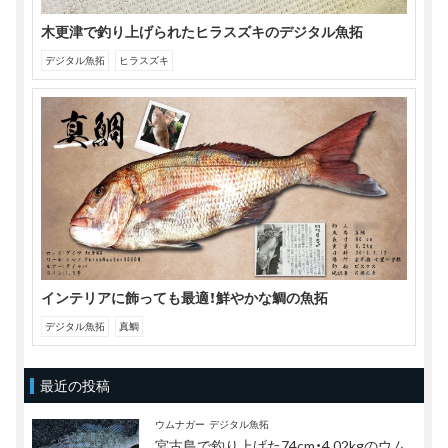
木更津で釣り上げられたヒラスズキのデジタル魚拓
デジタル魚拓
ヒラスズキ
インテリアに飾っても最適！鮮やかな鯛の魚拓
デジタル魚拓
真鯛
最近の投稿
ウムナガー
デジタル魚拓
宮古島で釣り上げた74cm・4.02kgのウム