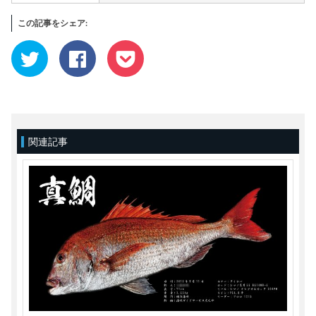
この記事をシェア:
ク
Facebook
ク
リ
で
リ
ッ
共
ッ
ク
有
ク
し
す
し
て
る
て
Twitter
に
Pocket
で
は
で
共
ク
シ
有
リ
ェ
(新
ッ
ア
関連記事
し
ク
(新
い
し
し
ウ
て
い
ィ
く
ウ
ン
だ
ィ
ド
さ
ン
ウ
い
ド
で
(新
ウ
開
し
で
き
い
開
ま
ウ
き
す)
ィ
ま
ン
す)
ド
ウ
で
開
き
ま
す)