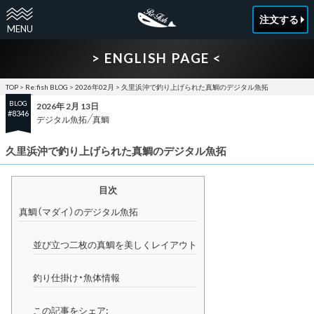
注文する
> ENGLISH PAGE <
TOP
>
Re:fish BLOG
>
2026年02月
>
久里浜沖で釣り上げられた真鯛のデジタル魚拓
BLOG
2026年 2月 13日
#8346
デジタル魚拓
真鯛
久里浜沖で釣り上げられた真鯛のデジタル魚拓
目次
真鯛（マダイ）のデジタル魚拓
並び立つ二枚の真鯛を美しくレイアウト
釣り仕掛け・魚体情報
この記事をシェア: