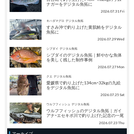
ナガーをデジタル魚拓に
2026.07.31 Fri
キハダマグロ
デジタル魚拓
すさみ沖で釣り上げた黄肌鮪をデジタル
魚拓に
2026.07.29 Wed
シブダイ
デジタル魚拓
シブダイのデジタル魚拓｜鮮やかな魚体
を美しく残した制作事例
2026.07.27 Mon
クエ
デジタル魚拓
愛媛県で釣り上げた134cm・32kgの九絵
をデジタル魚拓に
2026.07.25 Sat
ウルフフィッシュ
デジタル魚拓
ウルフフィッシュのデジタル魚拓｜ガイ
アナ・エセキボ川で釣り上げた記念の一尾
2026.07.23 Thu
アーカイブ