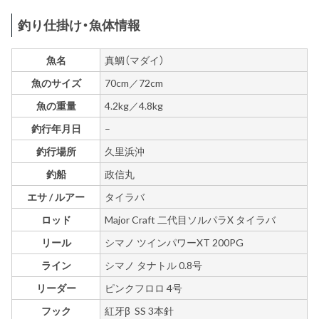
釣り仕掛け・魚体情報
魚名
真鯛（マダイ）
魚のサイズ
70cm／72cm
魚の重量
4.2kg／4.8kg
釣行年月日
–
釣行場所
久里浜沖
釣船
政信丸
エサ / ルアー
タイラバ
ロッド
Major Craft 二代目ソルパラX タイラバ
リール
シマノ ツインパワーXT 200PG
ライン
シマノ タナトル 0.8号
リーダー
ピンクフロロ 4号
フック
紅牙β SS 3本針