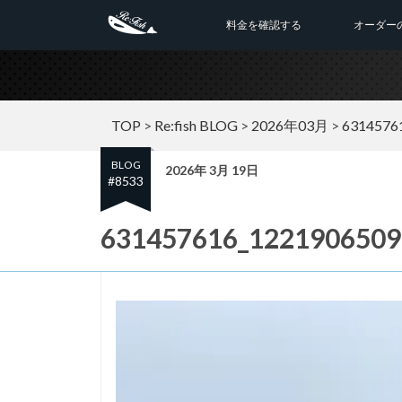
料金を確認する
オーダー
TOP
>
Re:fish BLOG
>
2026年03月
>
6314576
BLOG
2026年 3月 19日
#8533
631457616_1221906509