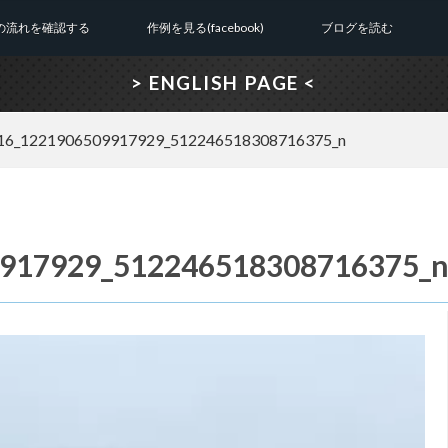
の流れを確認する
作例を見る(facebook)
ブログを読む
> ENGLISH PAGE <
16_1221906509917929_512246518308716375_n
917929_512246518308716375_