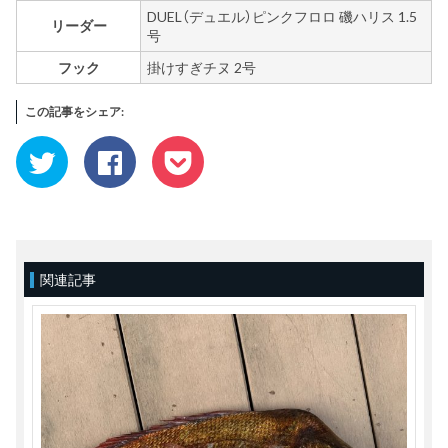
DUEL（デュエル）ピンクフロロ 磯ハリス 1.5
リーダー
号
フック
掛けすぎチヌ 2号
この記事をシェア:
ク
Facebook
ク
リ
で
リ
ッ
共
ッ
ク
有
ク
し
す
し
て
る
て
Twitter
に
Pocket
で
は
で
共
ク
シ
有
リ
ェ
(新
ッ
ア
関連記事
し
ク
(新
い
し
し
ウ
て
い
ィ
く
ウ
ン
だ
ィ
ド
さ
ン
ウ
い
ド
で
(新
ウ
開
し
で
き
い
開
ま
ウ
き
す)
ィ
ま
ン
す)
ド