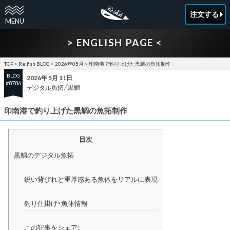
注文する
> ENGLISH PAGE <
TOP
>
Re:fish BLOG
>
2026年05月
>
印南港で釣り上げた黒鯛の魚拓制作
BLOG
2026年 5月 11日
#8786
デジタル魚拓
黒鯛
印南港で釣り上げた黒鯛の魚拓制作
目次
黒鯛のデジタル魚拓
鋭い背びれと重厚感ある魚体をリアルに表現
釣り仕掛け・魚体情報
この記事をシェア: