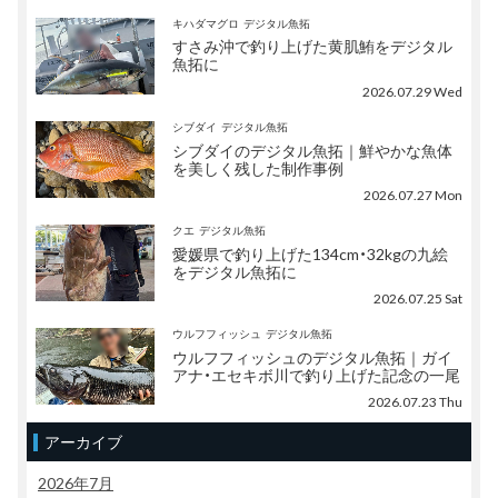
キハダマグロ
デジタル魚拓
すさみ沖で釣り上げた黄肌鮪をデジタル
魚拓に
2026.07.29 Wed
シブダイ
デジタル魚拓
シブダイのデジタル魚拓｜鮮やかな魚体
を美しく残した制作事例
2026.07.27 Mon
クエ
デジタル魚拓
愛媛県で釣り上げた134cm・32kgの九絵
をデジタル魚拓に
2026.07.25 Sat
ウルフフィッシュ
デジタル魚拓
ウルフフィッシュのデジタル魚拓｜ガイ
アナ・エセキボ川で釣り上げた記念の一尾
2026.07.23 Thu
アーカイブ
2026年7月