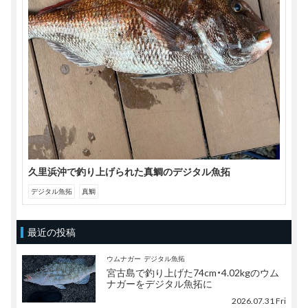
ウ
で
開
き
ま
す)
久里浜沖で釣り上げられた真鯛のデジタル魚拓
デジタル魚拓
真鯛
最近の投稿
ウムナガー
デジタル魚拓
宮古島で釣り上げた74cm・4.02kgのウム
ナガーをデジタル魚拓に
2026.07.31 Fri