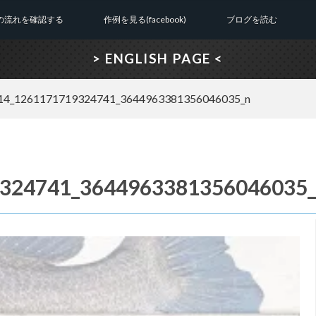
の流れを確認する
作例を見る(facebook)
ブログを読む
> ENGLISH PAGE <
14_1261171719324741_3644963381356046035_n
324741_3644963381356046035