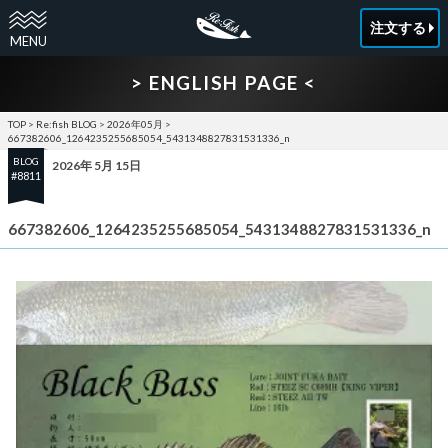
注文する
> ENGLISH PAGE <
TOP
>
Re:fish BLOG
>
2026年05月
>
667382606_1264235255685054_5431348827831531336_n
BLOG
2026年 5月 15日
#8811
667382606_1264235255685054_5431348827831531336_n