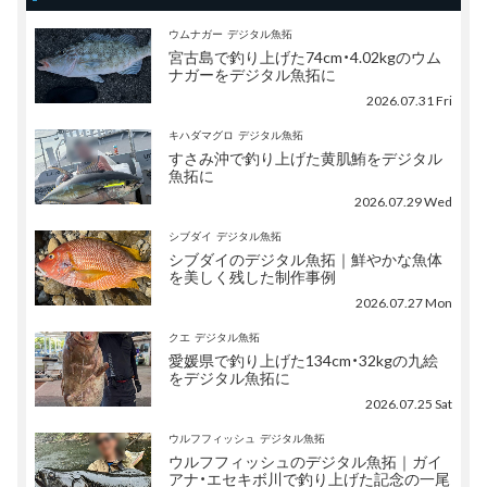
ウムナガー
デジタル魚拓
宮古島で釣り上げた74cm・4.02kgのウム
ナガーをデジタル魚拓に
2026.07.31 Fri
キハダマグロ
デジタル魚拓
すさみ沖で釣り上げた黄肌鮪をデジタル
魚拓に
2026.07.29 Wed
シブダイ
デジタル魚拓
シブダイのデジタル魚拓｜鮮やかな魚体
を美しく残した制作事例
2026.07.27 Mon
クエ
デジタル魚拓
愛媛県で釣り上げた134cm・32kgの九絵
をデジタル魚拓に
2026.07.25 Sat
ウルフフィッシュ
デジタル魚拓
ウルフフィッシュのデジタル魚拓｜ガイ
アナ・エセキボ川で釣り上げた記念の一尾