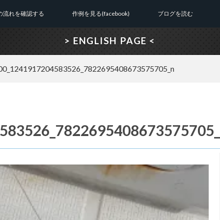
の流れを確認する
作例を見る(facebook)
ブログを読む
> ENGLISH PAGE <
00_1241917204583526_7822695408673575705_n
583526_7822695408673575705