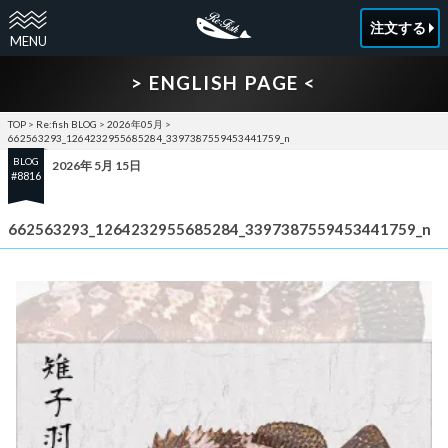
注文する
> ENGLISH PAGE <
TOP
>
Re:fish BLOG
>
2026年05月
>
662563293_1264232955685284_3397387559453441759_n
BLOG
2026年 5月 15日
#8816
662563293_1264232955685284_3397387559453441759_n