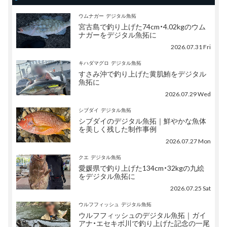
ウムナガー
デジタル魚拓
宮古島で釣り上げた74cm・4.02kgのウム
ナガーをデジタル魚拓に
2026.07.31 Fri
キハダマグロ
デジタル魚拓
すさみ沖で釣り上げた黄肌鮪をデジタル
魚拓に
2026.07.29 Wed
シブダイ
デジタル魚拓
シブダイのデジタル魚拓｜鮮やかな魚体
を美しく残した制作事例
2026.07.27 Mon
クエ
デジタル魚拓
愛媛県で釣り上げた134cm・32kgの九絵
をデジタル魚拓に
2026.07.25 Sat
ウルフフィッシュ
デジタル魚拓
ウルフフィッシュのデジタル魚拓｜ガイ
アナ・エセキボ川で釣り上げた記念の一尾