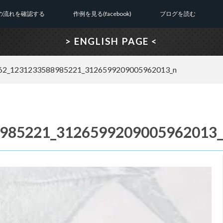
の流れを確認する
作例を見る(facebook)
ブログを読む
> ENGLISH PAGE <
62_1231233588985221_3126599209005962013_n
985221_3126599209005962013