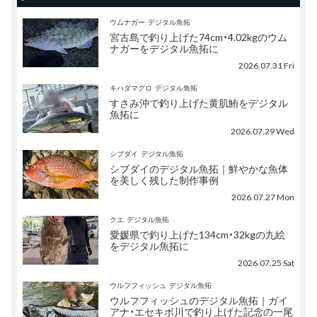
ウムナガー
デジタル魚拓
宮古島で釣り上げた74cm・4.02kgのウム
ナガーをデジタル魚拓に
2026.07.31 Fri
キハダマグロ
デジタル魚拓
すさみ沖で釣り上げた黄肌鮪をデジタル
魚拓に
2026.07.29 Wed
シブダイ
デジタル魚拓
シブダイのデジタル魚拓｜鮮やかな魚体
を美しく残した制作事例
2026.07.27 Mon
クエ
デジタル魚拓
愛媛県で釣り上げた134cm・32kgの九絵
をデジタル魚拓に
2026.07.25 Sat
ウルフフィッシュ
デジタル魚拓
ウルフフィッシュのデジタル魚拓｜ガイ
アナ・エセキボ川で釣り上げた記念の一尾