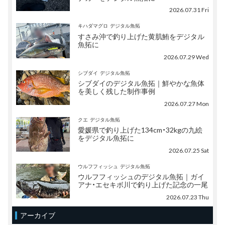
2026.07.31 Fri
キハダマグロ
デジタル魚拓
すさみ沖で釣り上げた黄肌鮪をデジタル
魚拓に
2026.07.29 Wed
シブダイ
デジタル魚拓
シブダイのデジタル魚拓｜鮮やかな魚体
を美しく残した制作事例
2026.07.27 Mon
クエ
デジタル魚拓
愛媛県で釣り上げた134cm・32kgの九絵
をデジタル魚拓に
2026.07.25 Sat
ウルフフィッシュ
デジタル魚拓
ウルフフィッシュのデジタル魚拓｜ガイ
アナ・エセキボ川で釣り上げた記念の一尾
2026.07.23 Thu
アーカイブ