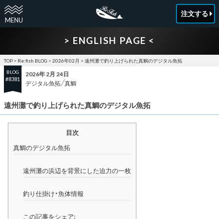
注文する
> ENGLISH PAGE <
TOP
>
Re:fish BLOG
>
2026年02月
>
遠州灘で釣り上げられた真鯛のデジタル魚拓
BLOG
2026年 2月 24日
#8381
デジタル魚拓
真鯛
遠州灘で釣り上げられた真鯛のデジタル魚拓
目次
真鯛のデジタル魚拓
遠州灘の浜辺を背景にした迫力の一枚
釣り仕掛け・魚体情報
この記事をシェア: