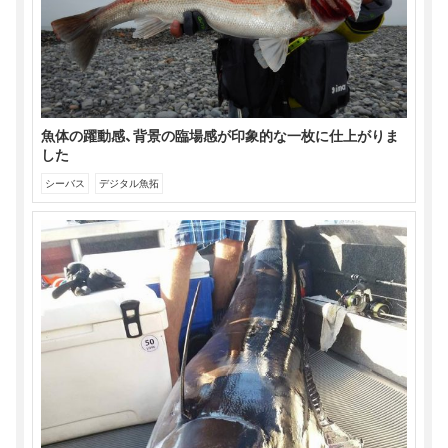
開
き
ま
す)
魚体の躍動感、背景の臨場感が印象的な一枚に仕上がりま
した
シーバス
デジタル魚拓