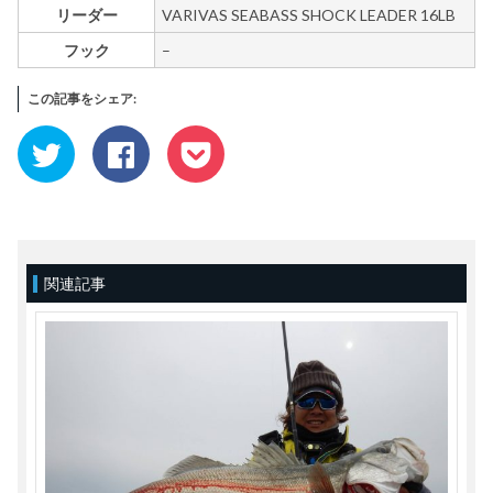
リーダー
VARIVAS SEABASS SHOCK LEADER 16LB
フック
–
この記事をシェア:
ク
Facebook
ク
リ
で
リ
ッ
共
ッ
ク
有
ク
し
す
し
て
る
て
Twitter
に
Pocket
で
は
で
共
ク
シ
有
リ
ェ
(新
ッ
ア
関連記事
し
ク
(新
い
し
し
ウ
て
い
ィ
く
ウ
ン
だ
ィ
ド
さ
ン
ウ
い
ド
で
(新
ウ
開
し
で
き
い
開
ま
ウ
き
す)
ィ
ま
ン
す)
ド
ウ
で