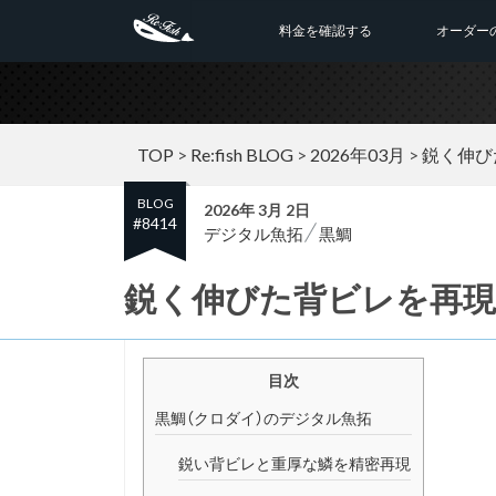
料金を確認する
オーダー
TOP
>
Re:fish BLOG
>
2026年03月
>
鋭く伸び
BLOG
2026年 3月 2日
#8414
デジタル魚拓
黒鯛
鋭く伸びた背ビレを再現
目次
黒鯛（クロダイ）のデジタル魚拓
鋭い背ビレと重厚な鱗を精密再現