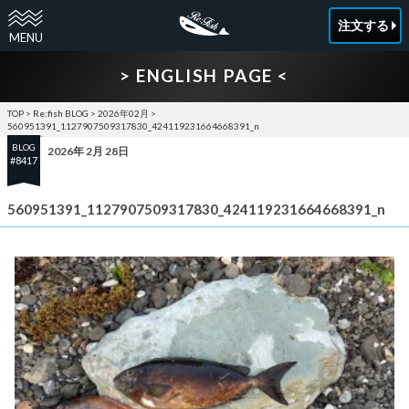
注文する
> ENGLISH PAGE <
TOP
>
Re:fish BLOG
>
2026年02月
>
560951391_1127907509317830_424119231664668391_n
BLOG
2026年 2月 28日
#8417
560951391_1127907509317830_424119231664668391_n