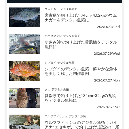
ウムナガー
デジタル魚拓
宮古島で釣り上げた74cm・4.02kgのウム
ナガーをデジタル魚拓に
2026.07.31 Fri
キハダマグロ
デジタル魚拓
すさみ沖で釣り上げた黄肌鮪をデジタル
魚拓に
2026.07.29 Wed
シブダイ
デジタル魚拓
シブダイのデジタル魚拓｜鮮やかな魚体
を美しく残した制作事例
2026.07.27 Mon
クエ
デジタル魚拓
愛媛県で釣り上げた134cm・32kgの九絵
をデジタル魚拓に
2026.07.25 Sat
ウルフフィッシュ
デジタル魚拓
ウルフフィッシュのデジタル魚拓｜ガイ
アナ・エセキボ川で釣り上げた記念の一尾