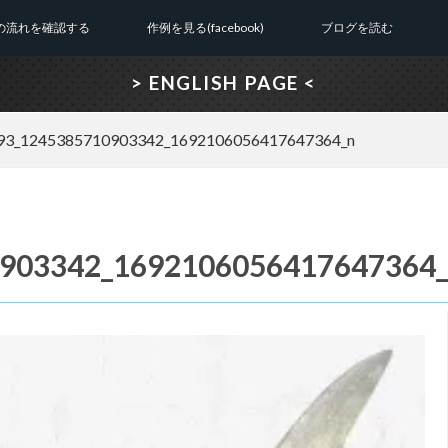
の流れを確認する
作例を見る(facebook)
ブログを読む
> ENGLISH PAGE <
93_1245385710903342_1692106056417647364_n
903342_1692106056417647364