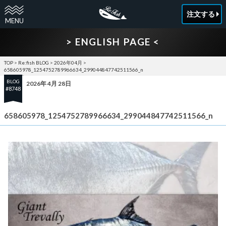
注文する
> ENGLISH PAGE <
TOP
>
Re:fish BLOG
>
2026年04月
>
658605978_1254752789966634_299044847742511566_n
BLOG
2026年 4月 28日
#8748
658605978_1254752789966634_299044847742511566_n