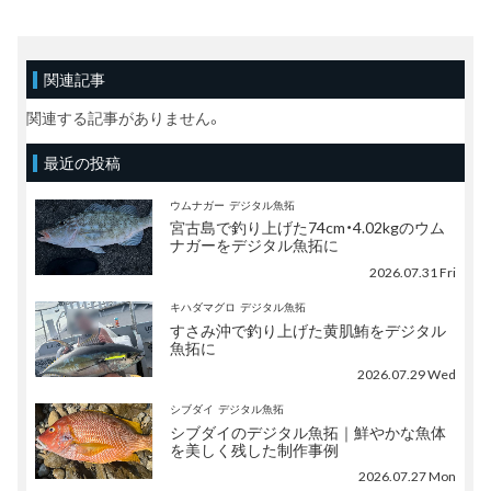
関連記事
関連する記事がありません。
最近の投稿
ウムナガー
デジタル魚拓
宮古島で釣り上げた74cm・4.02kgのウム
ナガーをデジタル魚拓に
2026.07.31 Fri
キハダマグロ
デジタル魚拓
すさみ沖で釣り上げた黄肌鮪をデジタル
魚拓に
2026.07.29 Wed
シブダイ
デジタル魚拓
シブダイのデジタル魚拓｜鮮やかな魚体
を美しく残した制作事例
2026.07.27 Mon