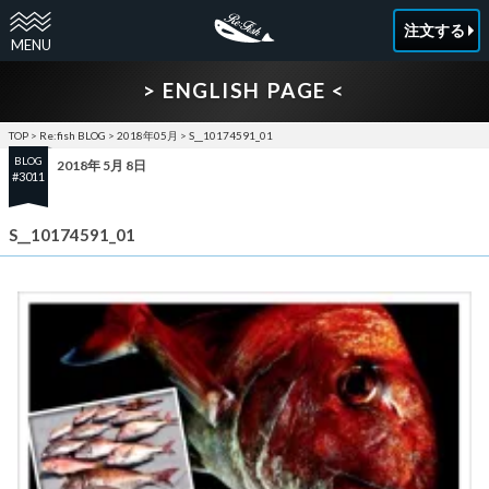
注文する
> ENGLISH PAGE <
TOP
>
Re:fish BLOG
>
2018年05月
>
S__10174591_01
BLOG
2018年 5月 8日
#3011
S__10174591_01