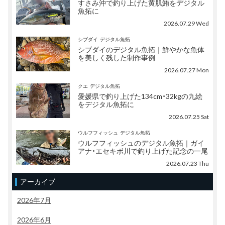
すさみ沖で釣り上げた黄肌鮪をデジタル
魚拓に
2026.07.29 Wed
シブダイ
デジタル魚拓
シブダイのデジタル魚拓｜鮮やかな魚体
を美しく残した制作事例
2026.07.27 Mon
クエ
デジタル魚拓
愛媛県で釣り上げた134cm・32kgの九絵
をデジタル魚拓に
2026.07.25 Sat
ウルフフィッシュ
デジタル魚拓
ウルフフィッシュのデジタル魚拓｜ガイ
アナ・エセキボ川で釣り上げた記念の一尾
2026.07.23 Thu
アーカイブ
2026年7月
2026年6月