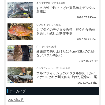
キハダマグロ
デジタル魚拓
すさみ沖で釣り上げた黄肌鮪をデジタル
魚拓に
2026.07.29 Wed
シブダイ
デジタル魚拓
シブダイのデジタル魚拓｜鮮やかな魚体
を美しく残した制作事例
2026.07.27 Mon
クエ
デジタル魚拓
愛媛県で釣り上げた134cm・32kgの九絵
をデジタル魚拓に
2026.07.25 Sat
ウルフフィッシュ
デジタル魚拓
ウルフフィッシュのデジタル魚拓｜ガイ
アナ・エセキボ川で釣り上げた記念の一尾
2026.07.23 Thu
アーカイブ
2026年7月