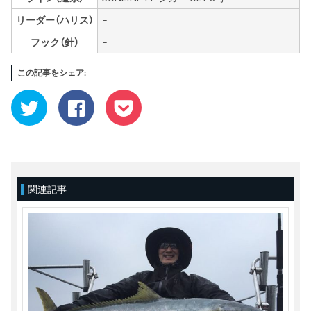
リーダー（ハリス）
–
フック（針）
–
この記事をシェア:
ク
Facebook
ク
リ
で
リ
ッ
共
ッ
ク
有
ク
し
す
し
て
る
て
Twitter
に
Pocket
で
は
で
共
ク
シ
有
リ
ェ
(新
ッ
ア
関連記事
し
ク
(新
い
し
し
ウ
て
い
ィ
く
ウ
ン
だ
ィ
ド
さ
ン
ウ
い
ド
で
(新
ウ
開
し
で
き
い
開
ま
ウ
き
す)
ィ
ま
ン
す)
ド
ウ