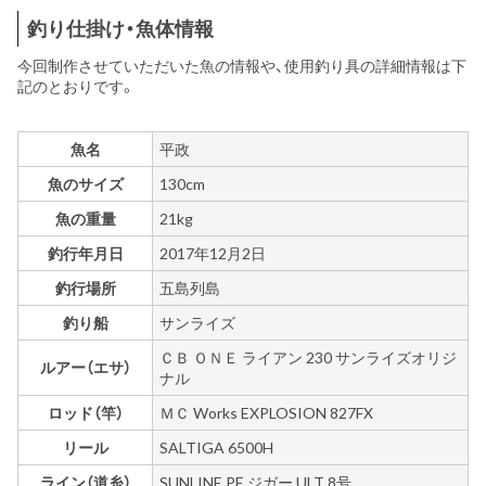
釣り仕掛け・魚体情報
今回制作させていただいた魚の情報や、使用釣り具の詳細情報は下
記のとおりです。
魚名
平政
魚のサイズ
130cm
魚の重量
21kg
釣行年月日
2017年12月2日
釣行場所
五島列島
釣り船
サンライズ
ＣＢ ＯＮＥ ライアン 230 サンライズオリジ
ルアー（エサ）
ナル
ロッド（竿）
ＭＣ Works EXPLOSION 827FX
リール
SALTIGA 6500H
ライン（道糸）
SUNLINE PE ジガー ULT 8号