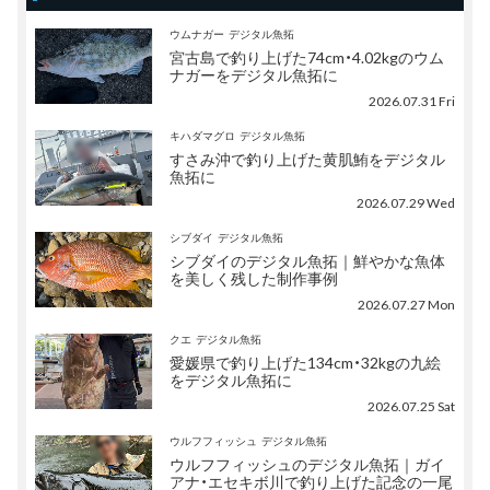
ウムナガー
デジタル魚拓
宮古島で釣り上げた74cm・4.02kgのウム
ナガーをデジタル魚拓に
2026.07.31 Fri
キハダマグロ
デジタル魚拓
すさみ沖で釣り上げた黄肌鮪をデジタル
魚拓に
2026.07.29 Wed
シブダイ
デジタル魚拓
シブダイのデジタル魚拓｜鮮やかな魚体
を美しく残した制作事例
2026.07.27 Mon
クエ
デジタル魚拓
愛媛県で釣り上げた134cm・32kgの九絵
をデジタル魚拓に
2026.07.25 Sat
ウルフフィッシュ
デジタル魚拓
ウルフフィッシュのデジタル魚拓｜ガイ
アナ・エセキボ川で釣り上げた記念の一尾