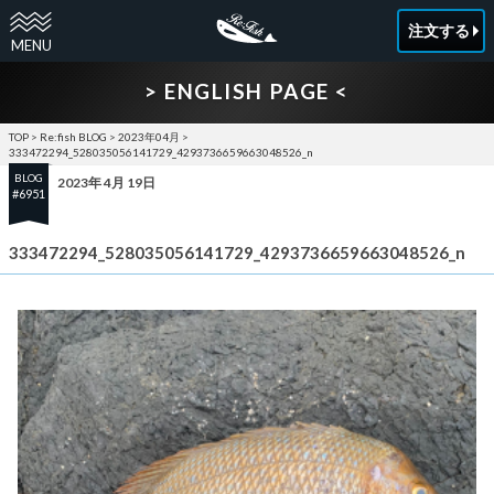
注文する
> ENGLISH PAGE <
TOP
>
Re:fish BLOG
>
2023年04月
>
333472294_528035056141729_4293736659663048526_n
BLOG
2023年 4月 19日
#6951
333472294_528035056141729_4293736659663048526_n