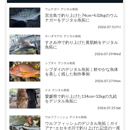
ウムナガー
デジタル魚拓
宮古島で釣り上げた74cm・4.02kgのウム
ナガーをデジタル魚拓に
2026.07.31 Fri
キハダマグロ
デジタル魚拓
すさみ沖で釣り上げた黄肌鮪をデジタル
魚拓に
2026.07.29 Wed
シブダイ
デジタル魚拓
シブダイのデジタル魚拓｜鮮やかな魚体
を美しく残した制作事例
2026.07.27 Mon
クエ
デジタル魚拓
愛媛県で釣り上げた134cm・32kgの九絵
をデジタル魚拓に
2026.07.25 Sat
ウルフフィッシュ
デジタル魚拓
ウルフフィッシュのデジタル魚拓｜ガイ
アナ・エセキボ川で釣り上げた記念の一尾