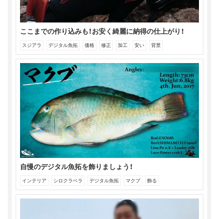
き
ま
す)
ここまでの作り込みも！お安く綺麗に納得の仕上がり！
スジアラ
デジタル魚拓
価格
修正
加工
安い
背景
自慢のデジタル魚拓を飾りましょう！
インテリア
シロクラベラ
デジタル魚拓
マクブ
飾る