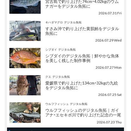
宮古島で釣り上げた74cm・4.02kgのウム
ナガーをデジタル魚拓に
2026.07.31 Fri
キハダマグロ
デジタル魚拓
すさみ沖で釣り上げた黄肌鮪をデジタル
魚拓に
2026.07.29 Wed
シブダイ
デジタル魚拓
シブダイのデジタル魚拓｜鮮やかな魚体
を美しく残した制作事例
2026.07.27 Mon
クエ
デジタル魚拓
愛媛県で釣り上げた134cm・32kgの九絵
をデジタル魚拓に
2026.07.25 Sat
ウルフフィッシュ
デジタル魚拓
ウルフフィッシュのデジタル魚拓｜ガイ
アナ・エセキボ川で釣り上げた記念の一尾
2026.07.23 Thu