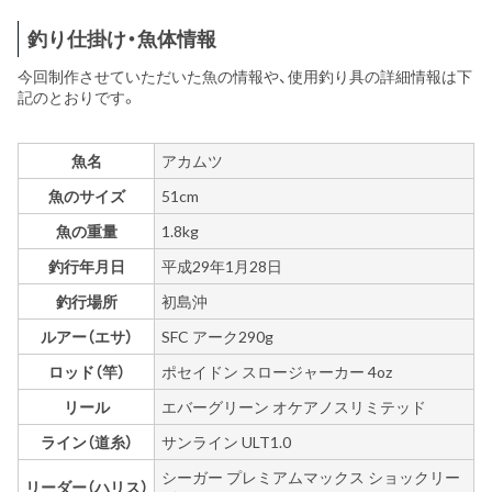
釣り仕掛け・魚体情報
今回制作させていただいた魚の情報や、使用釣り具の詳細情報は下
記のとおりです。
魚名
アカムツ
魚のサイズ
51cm
魚の重量
1.8kg
釣行年月日
平成29年1月28日
釣行場所
初島沖
ルアー（エサ）
SFC アーク290g
ロッド（竿）
ポセイドン スロージャーカー 4oz
リール
エバーグリーン オケアノスリミテッド
ライン（道糸）
サンライン ULT1.0
シーガー プレミアムマックス ショックリー
リーダー（ハリス）