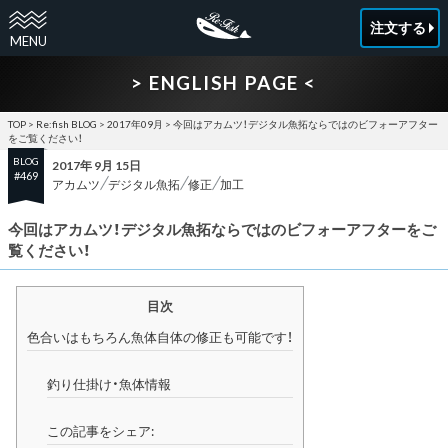
注文する
> ENGLISH PAGE <
TOP
>
Re:fish BLOG
>
2017年09月
>
今回はアカムツ！デジタル魚拓ならではのビフォーアフター
をご覧ください！
BLOG
2017年 9月 15日
#469
アカムツ
デジタル魚拓
修正
加工
今回はアカムツ！デジタル魚拓ならではのビフォーアフターをご
覧ください！
目次
色合いはもちろん魚体自体の修正も可能です！
釣り仕掛け・魚体情報
この記事をシェア: