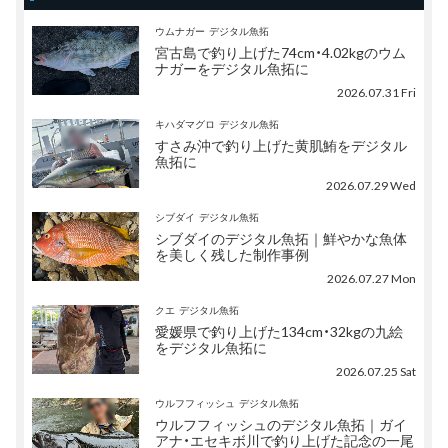
ウムナガー
デジタル魚拓
宮古島で釣り上げた74cm・4.02kgのウム
ナガーをデジタル魚拓に
2026.07.31 Fri
キハダマグロ
デジタル魚拓
すさみ沖で釣り上げた黄肌鮪をデジタル
魚拓に
2026.07.29 Wed
シブダイ
デジタル魚拓
シブダイのデジタル魚拓｜鮮やかな魚体
を美しく残した制作事例
2026.07.27 Mon
クエ
デジタル魚拓
愛媛県で釣り上げた134cm・32kgの九絵
をデジタル魚拓に
2026.07.25 Sat
ウルフフィッシュ
デジタル魚拓
ウルフフィッシュのデジタル魚拓｜ガイ
アナ・エセキボ川で釣り上げた記念の一尾