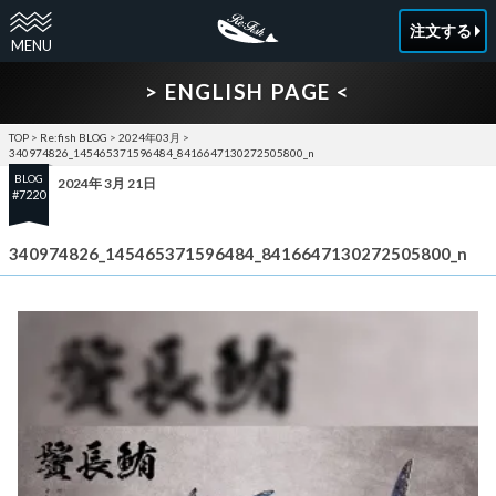
注文する
> ENGLISH PAGE <
TOP
>
Re:fish BLOG
>
2024年03月
>
340974826_145465371596484_8416647130272505800_n
BLOG
2024年 3月 21日
#7220
340974826_145465371596484_8416647130272505800_n