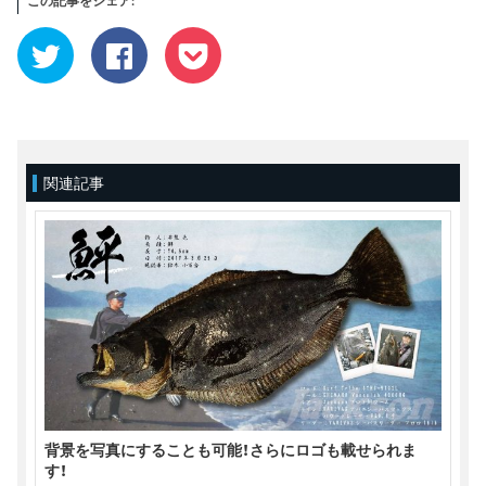
この記事をシェア:
ク
Facebook
ク
リ
で
リ
ッ
共
ッ
ク
有
ク
し
す
し
て
る
て
Twitter
に
Pocket
で
は
で
共
ク
シ
有
リ
ェ
(新
ッ
ア
関連記事
し
ク
(新
い
し
し
ウ
て
い
ィ
く
ウ
ン
だ
ィ
ド
さ
ン
ウ
い
ド
で
(新
ウ
開
し
で
き
い
開
ま
ウ
き
す)
ィ
ま
ン
す)
ド
ウ
で
開
き
ま
す)
背景を写真にすることも可能！さらにロゴも載せられま
す！