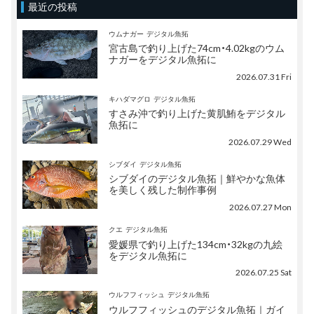
最近の投稿
ウムナガー
デジタル魚拓
宮古島で釣り上げた74cm・4.02kgのウム
ナガーをデジタル魚拓に
2026.07.31 Fri
キハダマグロ
デジタル魚拓
すさみ沖で釣り上げた黄肌鮪をデジタル
魚拓に
2026.07.29 Wed
シブダイ
デジタル魚拓
シブダイのデジタル魚拓｜鮮やかな魚体
を美しく残した制作事例
2026.07.27 Mon
クエ
デジタル魚拓
愛媛県で釣り上げた134cm・32kgの九絵
をデジタル魚拓に
2026.07.25 Sat
ウルフフィッシュ
デジタル魚拓
ウルフフィッシュのデジタル魚拓｜ガイ