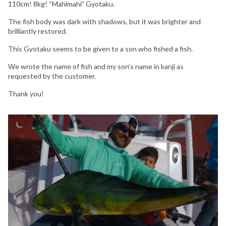
110cm! 8kg! “Mahimahi” Gyotaku.
The fish body was dark with shadows, but it was brighter and
brilliantly restored.
This Gyotaku seems to be given to a son who fished a fish.
We wrote the name of fish and my son’s name in kanji as
requested by the customer.
Thank you!