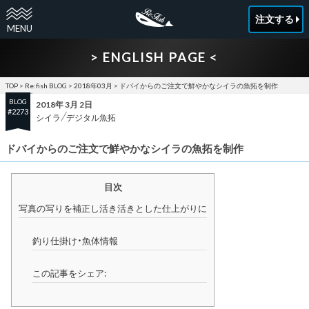
注文する
> ENGLISH PAGE <
TOP
>
Re:fish BLOG
>
2018年03月
>
ドバイからのご注文で鮮やかなシイラの魚拓を制作
BLOG
2018年 3月 2日
#2273
シイラ
デジタル魚拓
ドバイからのご注文で鮮やかなシイラの魚拓を制作
目次
写真の写りを補正し活き活きとした仕上がりに
釣り仕掛け・魚体情報
この記事をシェア: