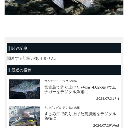
関連記事
関連する記事がありません。
最近の投稿
ウムナガー
デジタル魚拓
宮古島で釣り上げた74cm・4.02kgのウム
ナガーをデジタル魚拓に
2026.07.31 Fri
キハダマグロ
デジタル魚拓
すさみ沖で釣り上げた黄肌鮪をデジタル
魚拓に
2026.07.29 Wed