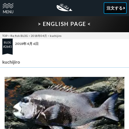
注文する
> ENGLISH PAGE <
TOP
>
Re:fish BLOG
>
2018年04月
>
kuchijiro
BLOG
2018年 4月 6日
#2645
kuchijiro