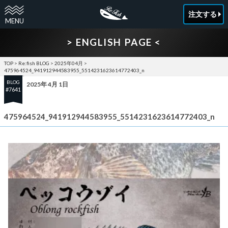
注文する
> ENGLISH PAGE <
TOP
>
Re:fish BLOG
>
2025年04月
>
475964524_941912944583955_5514231623614772403_n
BLOG
2025年 4月 1日
#7641
475964524_941912944583955_5514231623614772403_n