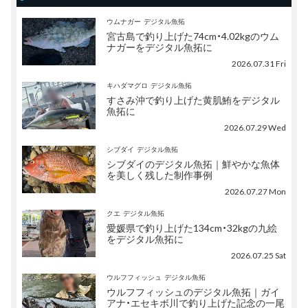
ウムナガー
デジタル魚拓
宮古島で釣り上げた74cm・4.02kgのウム
ナガーをデジタル魚拓に
2026.07.31 Fri
キハダマグロ
デジタル魚拓
すさみ沖で釣り上げた黄肌鮪をデジタル
魚拓に
2026.07.29 Wed
シブダイ
デジタル魚拓
シブダイのデジタル魚拓｜鮮やかな魚体
を美しく残した制作事例
2026.07.27 Mon
クエ
デジタル魚拓
愛媛県で釣り上げた134cm・32kgの九絵
をデジタル魚拓に
2026.07.25 Sat
ウルフフィッシュ
デジタル魚拓
ウルフフィッシュのデジタル魚拓｜ガイ
アナ・エセキボ川で釣り上げた記念の一尾