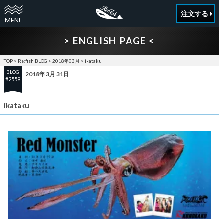
注文する
> ENGLISH PAGE <
TOP
>
Re:fish BLOG
>
2018年03月
>
ikataku
BLOG
2018年 3月 31日
#2559
ikataku