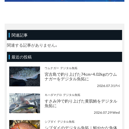
関連記事
関連する記事がありません。
最近の投稿
ウムナガー
デジタル魚拓
宮古島で釣り上げた74cm・4.02kgのウム
ナガーをデジタル魚拓に
2026.07.31 Fri
キハダマグロ
デジタル魚拓
すさみ沖で釣り上げた黄肌鮪をデジタル
魚拓に
2026.07.29 Wed
シブダイ
デジタル魚拓
シブダイのデジタル魚拓｜鮮やかな魚体