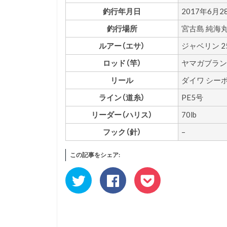
釣行年月日
2017年6月2
釣行場所
宮古島 純海
ルアー（エサ）
ジャベリン 2
ロッド（竿）
ヤマガブランク
リール
ダイワ シーボ
ライン（道糸）
PE5号
リーダー（ハリス）
70lb
フック（針）
–
この記事をシェア:
ク
Facebook
ク
リ
で
リ
ッ
共
ッ
ク
有
ク
し
す
し
て
る
て
Twitter
に
Pocket
で
は
で
共
ク
シ