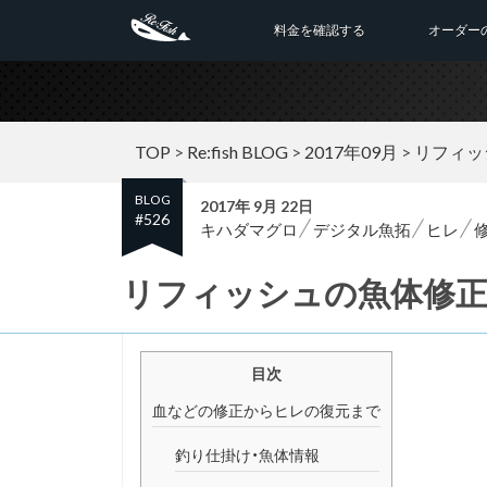
料金を確認する
オーダー
TOP
>
Re:fish BLOG
>
2017年09月
>
リフィッ
BLOG
2017年 9月 22日
#526
キハダマグロ
デジタル魚拓
ヒレ
リフィッシュの魚体修正
目次
血などの修正からヒレの復元まで
釣り仕掛け・魚体情報