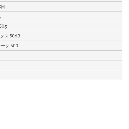
8日
丸
50g
ス 586B
ーグ 500