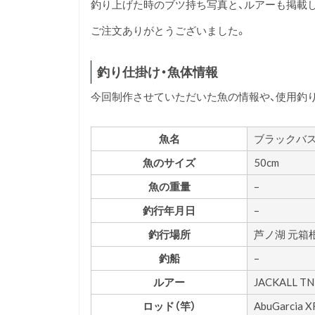
釣り上げた時のブツ持ち写真と、ルアーも掲載
ご注文ありがとうございました。
釣り仕掛け・魚体情報
今回制作させていただいた魚の情報や、使用釣
魚名
ブラックバ
魚のサイズ
50cm
魚の重量
–
釣行年月日
–
釣行場所
芦ノ湖 元箱
釣船
–
ルアー
JACKALL 
ロッド（竿）
AbuGarcia 