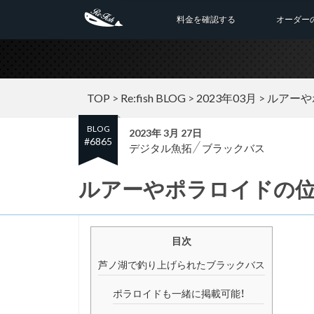
料金を確認する
オーダー
TOP
>
Re:fish BLOG
>
2023年03月
>
ルアーや
BLOG
2023年 3月 27日
#6865
デジタル魚拓
ブラックバス
ルアーやポラロイドの位
目次
芦ノ湖で釣り上げられたブラックバス
ポラロイドも一緒に掲載可能！