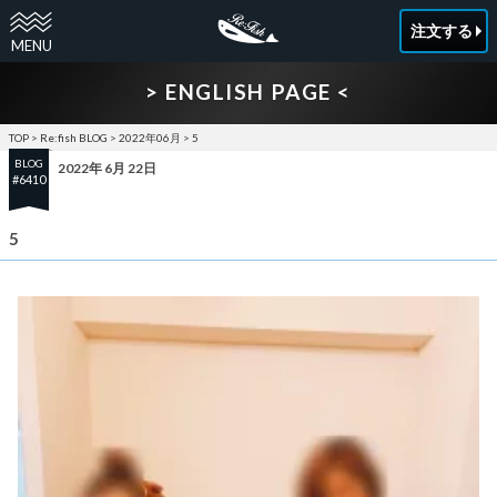
注文する
> ENGLISH PAGE <
TOP
>
Re:fish BLOG
>
2022年06月
>
5
BLOG
2022年 6月 22日
#6410
5