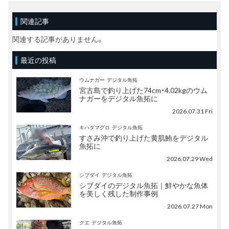
関連記事
関連する記事がありません。
最近の投稿
ウムナガー
デジタル魚拓
宮古島で釣り上げた74cm・4.02kgのウム
ナガーをデジタル魚拓に
2026.07.31 Fri
キハダマグロ
デジタル魚拓
すさみ沖で釣り上げた黄肌鮪をデジタル
魚拓に
2026.07.29 Wed
シブダイ
デジタル魚拓
シブダイのデジタル魚拓｜鮮やかな魚体
を美しく残した制作事例
2026.07.27 Mon
クエ
デジタル魚拓