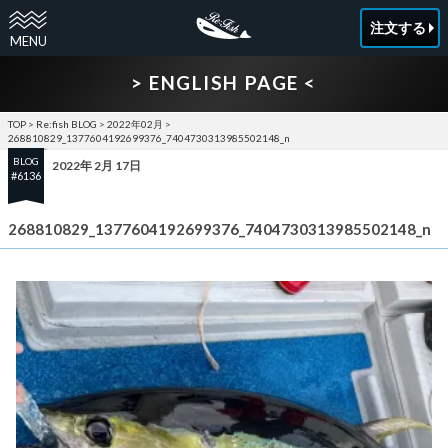
注文する
> ENGLISH PAGE <
TOP
>
Re:fish BLOG
>
2022年02月
>
268810829_1377604192699376_7404730313985502148_n
BLOG
2022年 2月 17日
#6136
268810829_1377604192699376_7404730313985502148_n