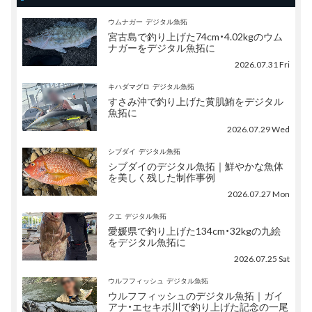
ウムナガー
デジタル魚拓
宮古島で釣り上げた74cm・4.02kgのウム
ナガーをデジタル魚拓に
2026.07.31 Fri
キハダマグロ
デジタル魚拓
すさみ沖で釣り上げた黄肌鮪をデジタル
魚拓に
2026.07.29 Wed
シブダイ
デジタル魚拓
シブダイのデジタル魚拓｜鮮やかな魚体
を美しく残した制作事例
2026.07.27 Mon
クエ
デジタル魚拓
愛媛県で釣り上げた134cm・32kgの九絵
をデジタル魚拓に
2026.07.25 Sat
ウルフフィッシュ
デジタル魚拓
ウルフフィッシュのデジタル魚拓｜ガイ
アナ・エセキボ川で釣り上げた記念の一尾