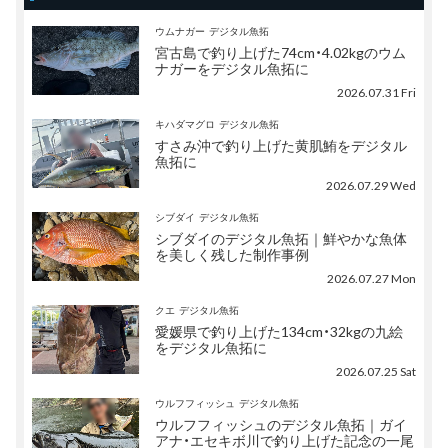
ウムナガー
デジタル魚拓
宮古島で釣り上げた74cm・4.02kgのウム
ナガーをデジタル魚拓に
2026.07.31 Fri
キハダマグロ
デジタル魚拓
すさみ沖で釣り上げた黄肌鮪をデジタル
魚拓に
2026.07.29 Wed
シブダイ
デジタル魚拓
シブダイのデジタル魚拓｜鮮やかな魚体
を美しく残した制作事例
2026.07.27 Mon
クエ
デジタル魚拓
愛媛県で釣り上げた134cm・32kgの九絵
をデジタル魚拓に
2026.07.25 Sat
ウルフフィッシュ
デジタル魚拓
ウルフフィッシュのデジタル魚拓｜ガイ
アナ・エセキボ川で釣り上げた記念の一尾