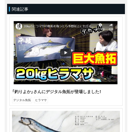
有
リ
ェ
(新
ッ
ア
関連記事
し
ク
(新
い
し
し
ウ
て
い
ィ
く
ウ
ン
だ
ィ
ド
さ
ン
ウ
い
ド
で
(新
ウ
開
し
で
き
い
開
ま
ウ
き
す)
ィ
ま
ン
す)
ド
ウ
で
開
き
ま
す)
「釣りよか」さんにデジタル魚拓が登場しました！
デジタル魚拓
ヒラマサ