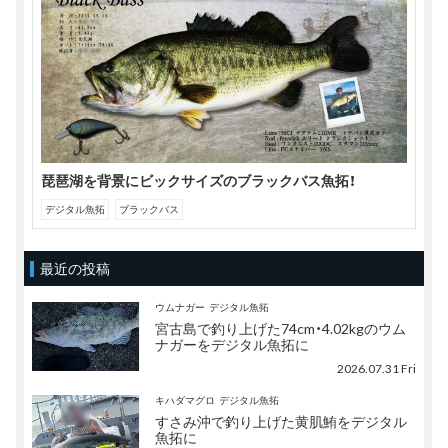
琵琶湖を背景にビックサイズのブラックバス魚拓！
デジタル魚拓
ブラックバス
最近の投稿
ウムナガー
デジタル魚拓
宮古島で釣り上げた74cm・4.02kgのウム
ナガーをデジタル魚拓に
2026.07.31 Fri
キハダマグロ
デジタル魚拓
すさみ沖で釣り上げた黄肌鮪をデジタル
魚拓に