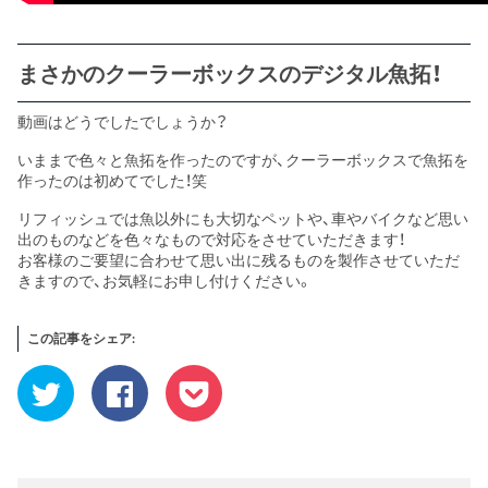
まさかのクーラーボックスのデジタル魚拓！
動画はどうでしたでしょうか？
いままで色々と魚拓を作ったのですが、クーラーボックスで魚拓を
作ったのは初めてでした！笑
リフィッシュでは魚以外にも大切なペットや、車やバイクなど思い
出のものなどを色々なもので対応をさせていただきます！
お客様のご要望に合わせて思い出に残るものを製作させていただ
きますので、お気軽にお申し付けください。
この記事をシェア:
ク
Facebook
ク
リ
で
リ
ッ
共
ッ
ク
有
ク
し
す
し
て
る
て
Twitter
に
Pocket
で
は
で
共
ク
シ