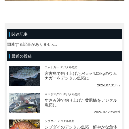
関連記事
関連する記事がありません。
最近の投稿
ウムナガー
デジタル魚拓
宮古島で釣り上げた74cm・4.02kgのウム
ナガーをデジタル魚拓に
2026.07.31 Fri
キハダマグロ
デジタル魚拓
すさみ沖で釣り上げた黄肌鮪をデジタル
魚拓に
2026.07.29 Wed
シブダイ
デジタル魚拓
シブダイのデジタル魚拓｜鮮やかな魚体