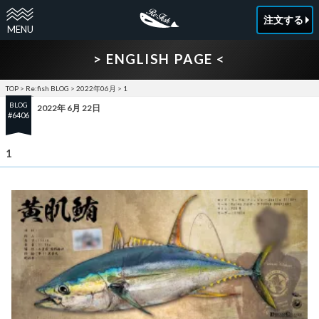
注文する
> ENGLISH PAGE <
TOP
>
Re:fish BLOG
>
2022年06月
>
1
BLOG
2022年 6月 22日
#6406
1