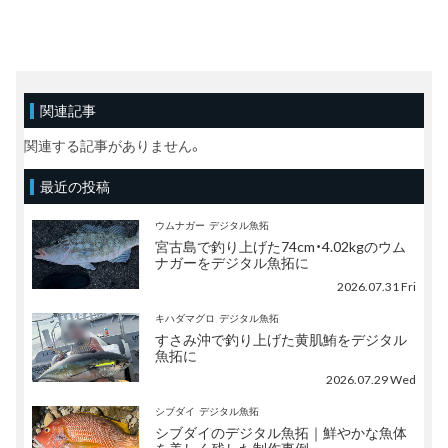
関連記事
関連する記事がありません。
最近の投稿
ウムナガー
デジタル魚拓
宮古島で釣り上げた74cm・4.02kgのウム
ナガーをデジタル魚拓に
2026.07.31 Fri
キハダマグロ
デジタル魚拓
すさみ沖で釣り上げた黄肌鮪をデジタル
魚拓に
2026.07.29 Wed
シブダイ
デジタル魚拓
シブダイのデジタル魚拓｜鮮やかな魚体