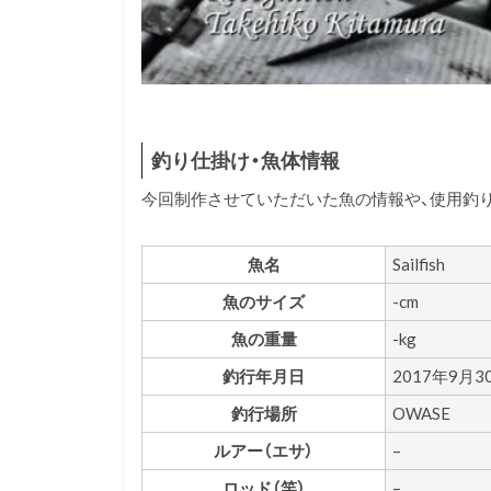
釣り仕掛け・魚体情報
今回制作させていただいた魚の情報や、使用釣
魚名
Sailfish
魚のサイズ
-cm
魚の重量
-kg
釣行年月日
2017年9月3
釣行場所
OWASE
ルアー（エサ）
–
ロッド（竿）
–