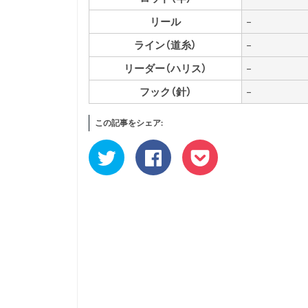
リール
–
ライン（道糸）
–
リーダー（ハリス）
–
フック（針）
–
この記事をシェア:
ク
Facebook
ク
リ
で
リ
ッ
共
ッ
ク
有
ク
し
す
し
て
る
て
Twitter
に
Pocket
で
は
で
共
ク
シ
有
リ
ェ
(新
ッ
ア
し
ク
(新
い
し
し
ウ
て
い
ィ
く
ウ
ン
だ
ィ
ド
さ
ン
ウ
い
ド
で
(新
ウ
開
し
で