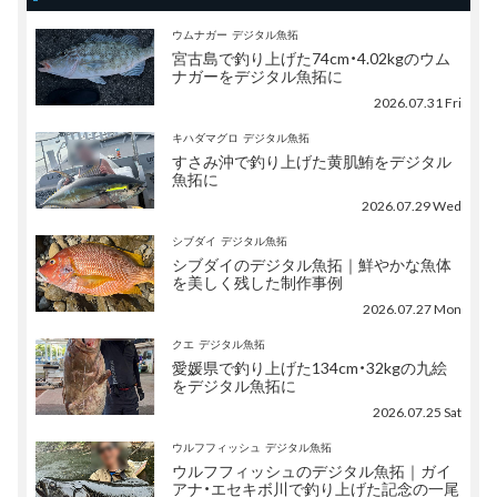
ウムナガー
デジタル魚拓
宮古島で釣り上げた74cm・4.02kgのウム
ナガーをデジタル魚拓に
2026.07.31 Fri
キハダマグロ
デジタル魚拓
すさみ沖で釣り上げた黄肌鮪をデジタル
魚拓に
2026.07.29 Wed
シブダイ
デジタル魚拓
シブダイのデジタル魚拓｜鮮やかな魚体
を美しく残した制作事例
2026.07.27 Mon
クエ
デジタル魚拓
愛媛県で釣り上げた134cm・32kgの九絵
をデジタル魚拓に
2026.07.25 Sat
ウルフフィッシュ
デジタル魚拓
ウルフフィッシュのデジタル魚拓｜ガイ
アナ・エセキボ川で釣り上げた記念の一尾