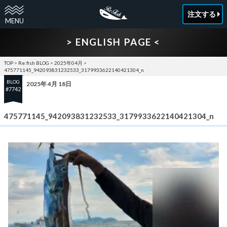
注文する
> ENGLISH PAGE <
TOP
>
Re:fish BLOG
>
2025年04月
>
475771145_942093831232533_3179933622140421304_n
BLOG
2025年 4月 18日
#7742
475771145_942093831232533_3179933622140421304_n