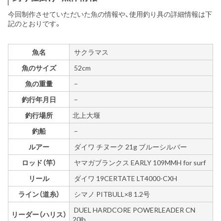
今回制作させていただいた魚の情報や、使用釣り具の詳細情報は下
記のとおりです。
魚名
サクラマス
魚のサイズ
52cm
魚の重量
–
釣行年月日
–
釣行場所
北上大堰
釣船
–
ルアー
ダイワ チヌーク 21g ブルーシルバー
ロッド（竿）
ヤマガブランクス EARLY 109MMH for surf
リール
ダイワ 19CERTATE LT4000-CXH
ライン（道糸）
シマノ PITBULL×8 1.2号
DUEL HARDCORE POWERLEADER CN
リーダー（ハリス）
20lb