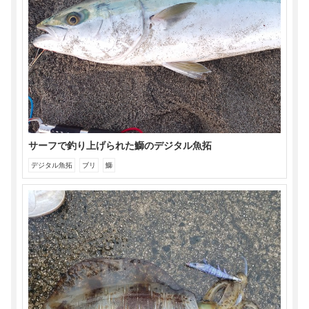
き
ま
す)
サーフで釣り上げられた鰤のデジタル魚拓
デジタル魚拓
ブリ
鰤