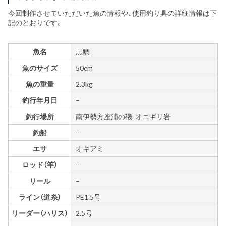
今回制作させていただいた魚の情報や、使用釣り具の詳細情報は下
記のとおりです。
魚名
黒鯛
魚のサイズ
50cm
魚の重量
2.3kg
釣行年月日
–
釣行場所
南伊勢方座浦の磯 オニギリ岩
釣船
–
エサ
オキアミ
ロッド（竿）
–
リール
–
ライン（道糸）
PE1.5号
リーダー（ハリス）
2.5号