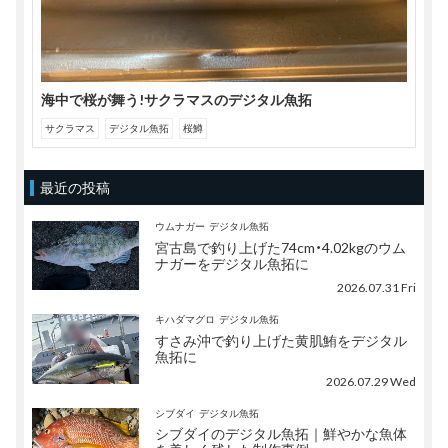
海中で桜が舞う!サクラマスのデジタル魚拓
サクラマス
デジタル魚拓
桜鱒
最近の投稿
ウムナガー
デジタル魚拓
宮古島で釣り上げた74cm・4.02kgのウム
ナガーをデジタル魚拓に
2026.07.31 Fri
キハダマグロ
デジタル魚拓
すさみ沖で釣り上げた黄肌鮪をデジタル
魚拓に
2026.07.29 Wed
シブダイ
デジタル魚拓
シブダイのデジタル魚拓｜鮮やかな魚体