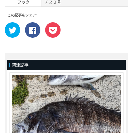
フック
チヌ３号
この記事をシェア:
ク
Facebook
ク
リ
で
リ
ッ
共
ッ
ク
有
ク
し
す
し
て
る
て
Twitter
に
Pocket
で
は
で
共
ク
シ
有
リ
ェ
(新
ッ
ア
関連記事
し
ク
(新
い
し
し
ウ
て
い
ィ
く
ウ
ン
だ
ィ
ド
さ
ン
ウ
い
ド
で
(新
ウ
開
し
で
き
い
開
ま
ウ
き
す)
ィ
ま
ン
す)
ド
ウ
で
開
き
ま