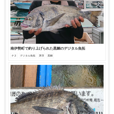
南伊勢町で釣り上げられた黒鯛のデジタル魚拓
チヌ
デジタル魚拓
茅淳
黒鯛