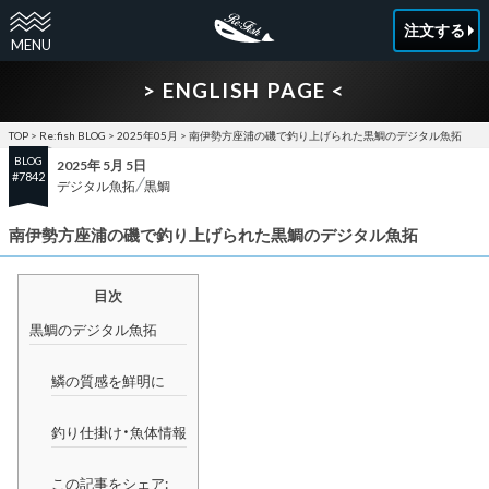
注文する
> ENGLISH PAGE <
TOP
>
Re:fish BLOG
>
2025年05月
>
南伊勢方座浦の磯で釣り上げられた黒鯛のデジタル魚拓
BLOG
2025年 5月 5日
#7842
デジタル魚拓
黒鯛
南伊勢方座浦の磯で釣り上げられた黒鯛のデジタル魚拓
目次
黒鯛のデジタル魚拓
鱗の質感を鮮明に
釣り仕掛け・魚体情報
この記事をシェア: