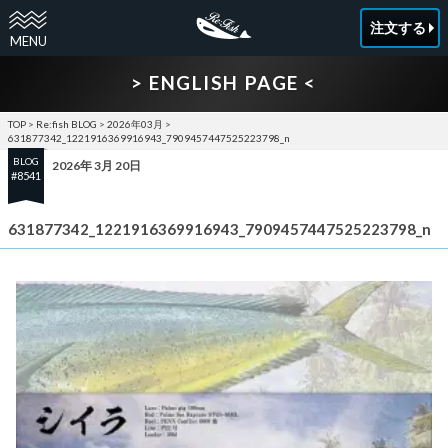
注文する
> ENGLISH PAGE <
TOP
>
Re:fish BLOG
>
2026年03月
>
631877342_1221916369916943_7909457447525223798_n
BLOG
2026年 3月 20日
#8541
631877342_1221916369916943_7909457447525223798_n