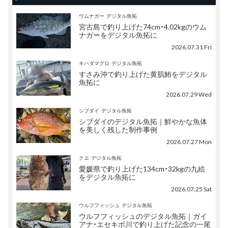
ウムナガー
デジタル魚拓
宮古島で釣り上げた74cm・4.02kgのウム
ナガーをデジタル魚拓に
2026.07.31 Fri
キハダマグロ
デジタル魚拓
すさみ沖で釣り上げた黄肌鮪をデジタル
魚拓に
2026.07.29 Wed
シブダイ
デジタル魚拓
シブダイのデジタル魚拓｜鮮やかな魚体
を美しく残した制作事例
2026.07.27 Mon
クエ
デジタル魚拓
愛媛県で釣り上げた134cm・32kgの九絵
をデジタル魚拓に
2026.07.25 Sat
ウルフフィッシュ
デジタル魚拓
ウルフフィッシュのデジタル魚拓｜ガイ
アナ・エセキボ川で釣り上げた記念の一尾