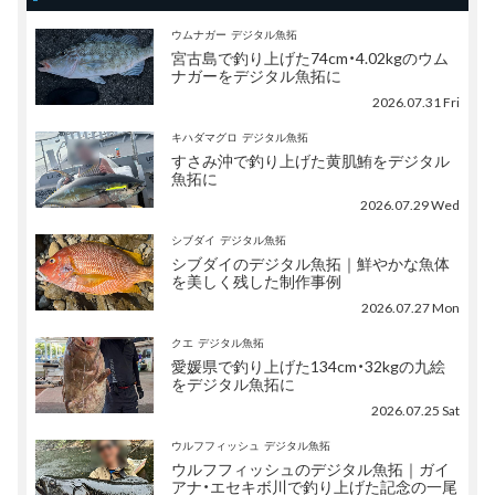
ウムナガー
デジタル魚拓
宮古島で釣り上げた74cm・4.02kgのウム
ナガーをデジタル魚拓に
2026.07.31 Fri
キハダマグロ
デジタル魚拓
すさみ沖で釣り上げた黄肌鮪をデジタル
魚拓に
2026.07.29 Wed
シブダイ
デジタル魚拓
シブダイのデジタル魚拓｜鮮やかな魚体
を美しく残した制作事例
2026.07.27 Mon
クエ
デジタル魚拓
愛媛県で釣り上げた134cm・32kgの九絵
をデジタル魚拓に
2026.07.25 Sat
ウルフフィッシュ
デジタル魚拓
ウルフフィッシュのデジタル魚拓｜ガイ
アナ・エセキボ川で釣り上げた記念の一尾