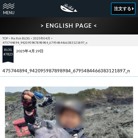
注文する
> ENGLISH PAGE <
TOP
>
Re:fish BLOG
>
2025年04月
>
475744894_942095987898984_6795484466383121897_n
BLOG
2025年 4月 29日
#7823
475744894_942095987898984_6795484466383121897_n