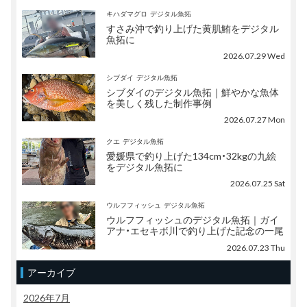
キハダマグロ
デジタル魚拓
すさみ沖で釣り上げた黄肌鮪をデジタル
魚拓に
2026.07.29 Wed
シブダイ
デジタル魚拓
シブダイのデジタル魚拓｜鮮やかな魚体
を美しく残した制作事例
2026.07.27 Mon
クエ
デジタル魚拓
愛媛県で釣り上げた134cm・32kgの九絵
をデジタル魚拓に
2026.07.25 Sat
ウルフフィッシュ
デジタル魚拓
ウルフフィッシュのデジタル魚拓｜ガイ
アナ・エセキボ川で釣り上げた記念の一尾
2026.07.23 Thu
アーカイブ
2026年7月