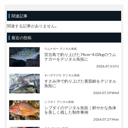
関連記事
関連する記事がありません。
最近の投稿
ウムナガー
デジタル魚拓
宮古島で釣り上げた74cm・4.02kgのウム
ナガーをデジタル魚拓に
2026.07.31 Fri
キハダマグロ
デジタル魚拓
すさみ沖で釣り上げた黄肌鮪をデジタル
魚拓に
2026.07.29 Wed
シブダイ
デジタル魚拓
シブダイのデジタル魚拓｜鮮やかな魚体
を美しく残した制作事例
2026.07.27 Mon