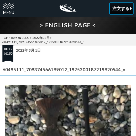
注文する
> ENGLISH PAGE <
TOP
>
Re:fish BLOG
>
2022年03月
>
60495111_709374566189012_1975300187219820544_n
BLOG
2022年 3月 1日
#6185
60495111_709374566189012_1975300187219820544_n