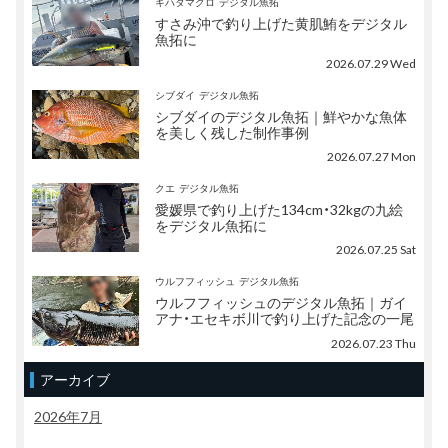
キハダマグロ
デジタル魚拓
すさみ沖で釣り上げた黄肌鮪をデジタル
魚拓に
2026.07.29 Wed
シブダイ
デジタル魚拓
シブダイのデジタル魚拓｜鮮やかな魚体
を美しく残した制作事例
2026.07.27 Mon
クエ
デジタル魚拓
愛媛県で釣り上げた134cm・32kgの九絵
をデジタル魚拓に
2026.07.25 Sat
ウルフフィッシュ
デジタル魚拓
ウルフフィッシュのデジタル魚拓｜ガイ
アナ・エセキボ川で釣り上げた記念の一尾
2026.07.23 Thu
アーカイブ
2026年7月