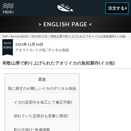
注文する
> ENGLISH PAGE <
TOP
>
Re:fish BLOG
>
2021年11月
>
和歌山県で釣り上げられたアオリイカの魚拓製作(イカ拓)
BLOG
2021年 11月 26日
#5840
アオリイカ
イカ拓
デジタル魚拓
和歌山県で釣り上げられたアオリイカの魚拓製作(イカ拓)
目次
形に残すのが難しいイカのデジタル魚拓
イカの足部分を加工にて修正可能！
切れていた足部分も見事に再現！
釣り仕掛け・魚体情報