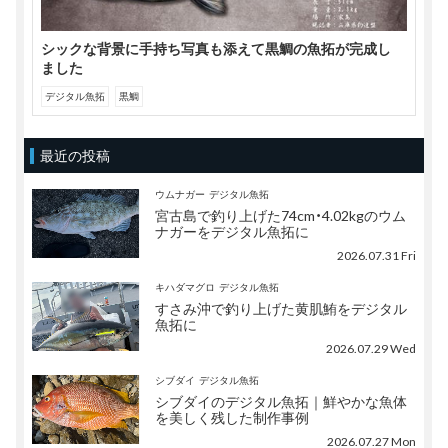
シックな背景に手持ち写真も添えて黒鯛の魚拓が完成し
ました
デジタル魚拓
黒鯛
最近の投稿
ウムナガー
デジタル魚拓
宮古島で釣り上げた74cm・4.02kgのウム
ナガーをデジタル魚拓に
2026.07.31 Fri
キハダマグロ
デジタル魚拓
すさみ沖で釣り上げた黄肌鮪をデジタル
魚拓に
2026.07.29 Wed
シブダイ
デジタル魚拓
シブダイのデジタル魚拓｜鮮やかな魚体
を美しく残した制作事例
2026.07.27 Mon