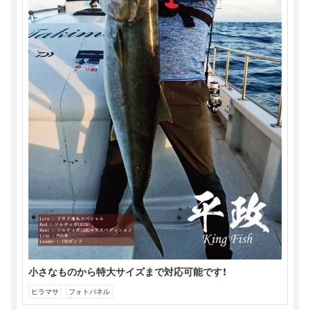
で
開
き
ま
す)
小さなものから特大サイズまで対応可能です！
ヒラマサ
フォトパネル