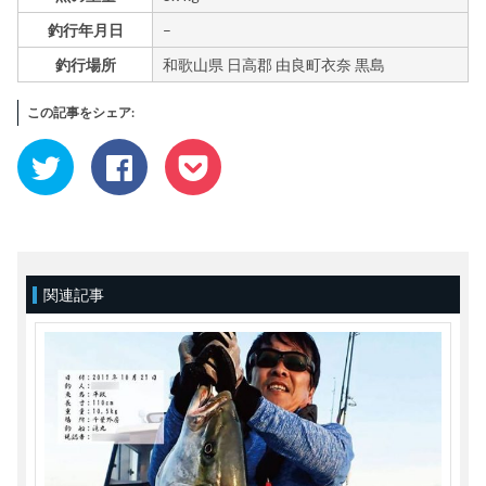
釣行年月日
–
釣行場所
和歌山県 日高郡 由良町衣奈 黒島
この記事をシェア:
ク
Facebook
ク
リ
で
リ
ッ
共
ッ
ク
有
ク
し
す
し
て
る
て
Twitter
に
Pocket
で
は
で
共
ク
シ
有
リ
ェ
(新
ッ
ア
関連記事
し
ク
(新
い
し
し
ウ
て
い
ィ
く
ウ
ン
だ
ィ
ド
さ
ン
ウ
い
ド
で
(新
ウ
開
し
で
き
い
開
ま
ウ
き
す)
ィ
ま
ン
す)
ド
ウ