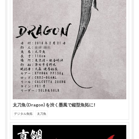
太刀魚（Dragon）を渋く墨風で縦型魚拓に！
デジタル魚拓
太刀魚