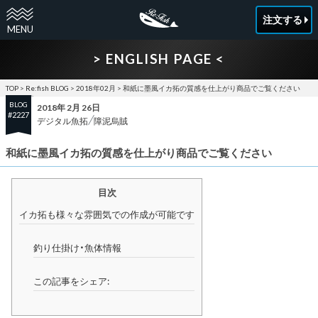
注文する
> ENGLISH PAGE <
TOP
>
Re:fish BLOG
>
2018年02月
>
和紙に墨風イカ拓の質感を仕上がり商品でご覧ください
BLOG
2018年 2月 26日
#2227
デジタル魚拓
障泥烏賊
和紙に墨風イカ拓の質感を仕上がり商品でご覧ください
目次
イカ拓も様々な雰囲気での作成が可能です
釣り仕掛け・魚体情報
この記事をシェア: