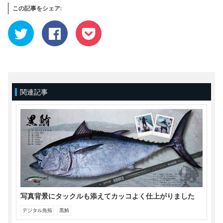
この記事をシェア:
ク
Facebook
ク
リ
で
リ
ッ
共
ッ
ク
有
ク
し
す
し
て
る
て
Twitter
に
Pocket
で
は
で
共
ク
シ
有
リ
ェ
(新
ッ
ア
関連記事
し
ク
(新
い
し
し
ウ
て
い
ィ
く
ウ
ン
だ
ィ
ド
さ
ン
ウ
い
ド
で
(新
ウ
開
し
で
き
い
開
ま
ウ
き
す)
ィ
ま
ン
す)
ド
ウ
で
開
き
写真背景にタックルも添えてカッコよく仕上がりました
ま
す)
デジタル魚拓
黒鮪