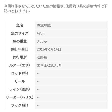
今回制作させていただいた魚の情報や、使用釣り具の詳細情報は下
記のとおりです。
魚名
障泥烏賊
魚のサイズ
49cm
魚の重量
3.35kg
釣行年月日
2016年6月14日
釣行場所
淡路島
ルアー（エサ）
エギ王Q浅3.5号
ロッド（竿）
–
リール
–
ライン（道糸）
–
リーダー（ハリス）
–
フック（針）
–