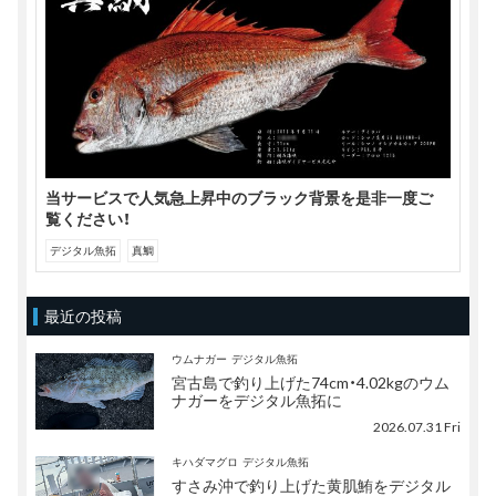
当サービスで人気急上昇中のブラック背景を是非一度ご
覧ください！
デジタル魚拓
真鯛
最近の投稿
ウムナガー
デジタル魚拓
宮古島で釣り上げた74cm・4.02kgのウム
ナガーをデジタル魚拓に
2026.07.31 Fri
キハダマグロ
デジタル魚拓
すさみ沖で釣り上げた黄肌鮪をデジタル