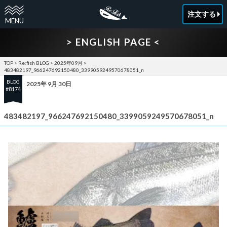
注文する
> ENGLISH PAGE <
TOP
>
Re:fish BLOG
>
2025年09月
>
483482197_966247692150480_3399059249570678051_n
BLOG
2025年 9月 30日
#8174
483482197_966247692150480_3399059249570678051_n