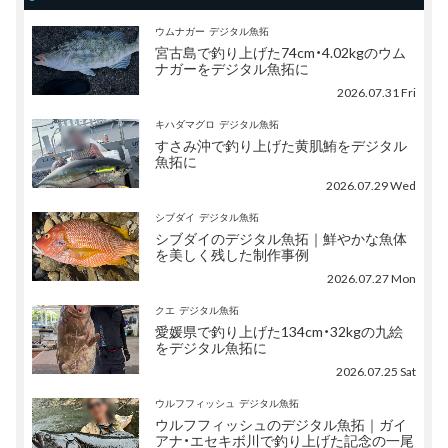
ウムナガー
デジタル魚拓
宮古島で釣り上げた74cm・4.02kgのウム
ナガーをデジタル魚拓に
2026.07.31 Fri
キハダマグロ
デジタル魚拓
すさみ沖で釣り上げた黄肌鮪をデジタル
魚拓に
2026.07.29 Wed
シブダイ
デジタル魚拓
シブダイのデジタル魚拓｜鮮やかな魚体
を美しく残した制作事例
2026.07.27 Mon
クエ
デジタル魚拓
愛媛県で釣り上げた134cm・32kgの九絵
をデジタル魚拓に
2026.07.25 Sat
ウルフフィッシュ
デジタル魚拓
ウルフフィッシュのデジタル魚拓｜ガイ
アナ・エセキボ川で釣り上げた記念の一尾